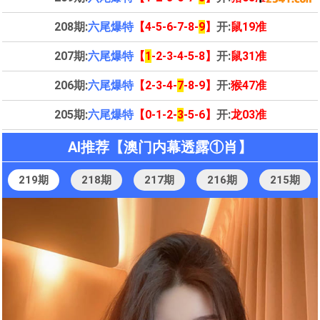
208期:
六尾爆特
【4-5-6-7-8-
9
】
开:
鼠19准
207期:
六尾爆特
【
1
-2-3-4-5-8】
开:
鼠31准
206期:
六尾爆特
【2-3-4-
7
-8-9】
开:
猴47准
205期:
六尾爆特
【0-1-2-
3
-5-6】
开:
龙03准
AI推荐【澳门内幕透露①肖】
219期
218期
217期
216期
215期