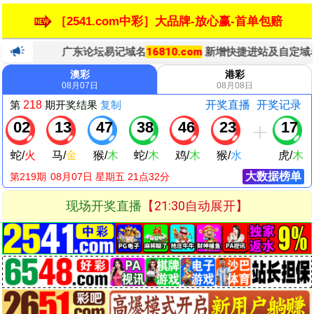
［2541.com中彩］大品牌-放心赢-首单包赔
广东论坛易记域名
16810.com
新增快捷进站及自定域名，选择
澳彩
港彩
08月07日
08月08日
第
218
期
开奖结果
复制
开奖直播
开奖记录
02
13
47
38
46
23
17
蛇
/
火
马
/
金
猴
/
木
蛇
/
木
鸡
/
木
猴
/
水
虎
/
木
大数据榜单
第219期
08
月
07
日 星期
五
21点32分
现场开奖直播
【21:30自动展开】