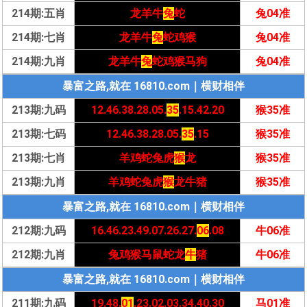
214期:五肖
龙羊牛
兔
蛇
兔04准
214期:七肖
龙羊牛
兔
蛇鸡猴
兔04准
214期:九肖
龙羊牛
兔
蛇鸡猴马狗
兔04准
暴富之路,就在 16810.com｜横财相伴
213期:九码
12.46.38.28.05.
35
.15.42.20
猴35准
213期:七码
12.46.38.28.05.
35
.15
猴35准
213期:七肖
羊鸡蛇兔虎
猴
龙
猴35准
213期:九肖
羊鸡蛇兔虎
猴
龙牛猪
猴35准
暴富之路,就在 16810.com｜横财相伴
212期:九码
16.46.23.49.07.26.27.
06
.08
牛06准
212期:九肖
兔鸡猴马鼠蛇龙
牛
猪
牛06准
暴富之路,就在 16810.com｜横财相伴
211期:九码
19.48.
01
.23.02.03.34.40.30
马01准