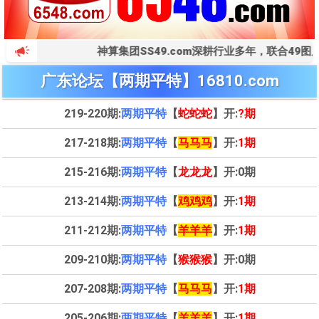
神算集团SS49.com深耕行业多年，联合49图库849tk.co
广东论坛【两期平特】16810.com
219-220期:
两期平特
【
蛇蛇蛇
】开:
?期
217-218期:
两期平特
【
马马马
】开:
1期
215-216期:
两期平特
【
龙龙龙
】开:
0期
213-214期:
两期平特
【
鸡鸡鸡
】开:
1期
211-212期:
两期平特
【
羊羊羊
】开:
1期
209-210期:
两期平特
【
猴猴猴
】开:
0期
207-208期:
两期平特
【
马马马
】开:
1期
205-206期:
两期平特
【
羊羊羊
】开:
1期