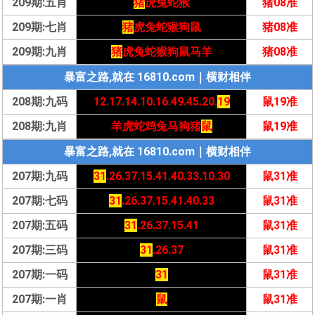
209期:五肖
猪
虎兔蛇猴
猪08准
209期:七肖
猪
虎兔蛇猴狗鼠
猪08准
209期:九肖
猪
虎兔蛇猴狗鼠马羊
猪08准
暴富之路,就在 16810.com｜横财相伴
208期:九码
12.17.14.10.16.49.45.20.
19
鼠19准
208期:九肖
羊虎蛇鸡兔马狗猪
鼠
鼠19准
暴富之路,就在 16810.com｜横财相伴
207期:九码
31
.26.37.15.41.40.33.10.30
鼠31准
207期:七码
31
.26.37.15.41.40.33
鼠31准
207期:五码
31
.26.37.15.41
鼠31准
207期:三码
31
.26.37
鼠31准
207期:一码
31
鼠31准
207期:一肖
鼠
鼠31准