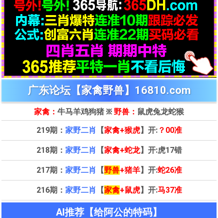
广东论坛【家禽野兽】16810.com
家禽：
牛马羊鸡狗猪 ፠
野兽：
鼠虎兔龙蛇猴
219期：
家野二肖
【
家禽+猴虎
】开:
？00准
218期：
家野二肖
【
家禽+蛇龙
】开:虎17错
217期：
家野二肖
【
野兽
+猪羊
】开:
蛇26准
216期：
家野二肖
【
家禽
+鼠虎
】开:
马37准
AI推荐【给阿公的特码】