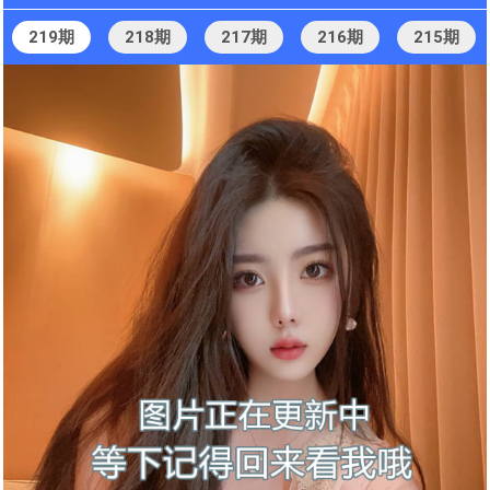
219期
218期
217期
216期
215期