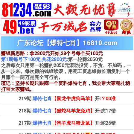
广东论坛【爆特七肖】16810.com
赚钱新思路：拿2800元开始,28个号每个买100元
第1期每号下100元,共花2800元:
第一轮赚2050元
之后每次只用第一轮赚的2050元滚动投资，不贪、不加码，一
步一步来。每次赚的钱继续滚，用死工资思维做长期复利一个
月赚个一两万是完全可行的。
谨记：坚持长期只跟踪一个资料爆特七肖，我会带大家稳扎稳
打带大家赚钱。
219期:
爆特七肖
【
鼠龙牛虎狗马羊
】
开
:？00准
218期:
爆特七肖
【
猴蛇马羊龙兔鸡
】
开
:
虎17错
217期:
爆特七肖
【
狗羊虎马猪龙鼠
】
开
:
蛇26错