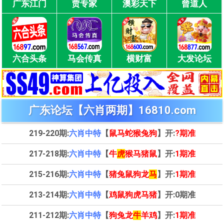
广东江门
贾专家
澳彩天下
曾道人
六合头条
马会传真
横财富
大发论坛
广东论坛【六肖两期】16810.com
219-220期:
六肖中特
【
鼠
马蛇猴兔狗
】开:
?期准
217-218期:
六肖中特
【
牛
虎
猴马猪鼠
】开:
1期准
215-216期:
六肖中特
【
猪兔鼠狗龙
马
】开:
1期准
213-214期:
六肖中特
【
鸡鼠
狗虎马猪
】开:
0期准
211-212期:
六肖中特
【
狗兔龙
牛
羊鸡
】开:
1期准