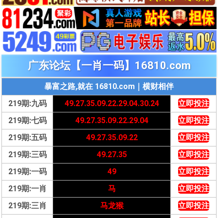
广东论坛【一肖一码】16810.com
暴富之路,就在 16810.com｜横财相伴
219期:九码
49.27.35.09.22.29.04.30.24
立即投注
219期:七码
49.27.35.09.22.29.04
立即投注
219期:五码
49.27.35.09.22
立即投注
219期:三码
49.27.35
立即投注
219期:一码
49
立即投注
219期:一肖
马
立即投注
219期:三肖
马龙猴
立即投注