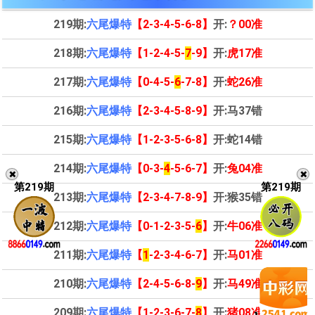
219期:
六尾爆特
【2-3-4-5-6-8】
开:
？00准
218期:
六尾爆特
【1-2-4-5-
7
-9】
开:
虎17准
217期:
六尾爆特
【0-4-5-
6
-7-8】
开:
蛇26准
216期:
六尾爆特
【2-3-4-5-8-9】
开:马37错
215期:
六尾爆特
【1-2-3-5-6-8】
开:蛇14错
214期:
六尾爆特
【0-3-
4
-5-6-7】
开:
兔04准
✖️
✖️
第
219
期
第
219
期
213期:
六尾爆特
【2-3-4-7-8-9】
开:猴35错
212期:
六尾爆特
【0-1-2-3-5-
6
】
开:
牛06准
211期:
六尾爆特
【
1
-2-3-4-6-7】
开:
马01准
210期:
六尾爆特
【2-4-5-6-8-
9
】
开:
马49准
209期:
六尾爆特
【1-2-3-6-7-
8
】
开:
猪08准