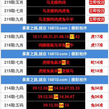
219期:五肖
马龙猴狗鸡
立即投注
219期:七肖
马龙猴狗鸡虎兔
立即投注
219期:九肖
马龙猴狗鸡虎兔牛羊
立即投注
暴富之路,就在 16810.com｜横财相伴
218期:九码
10.11.08.31.01.48.16.
17
.42
虎17准
218期:九肖
鸡猴猪鼠马羊兔
虎
牛
虎17准
暴富之路,就在 16810.com｜横财相伴
215期:七肖
虎猪兔鼠羊
蛇
龙
蛇14准
215期:九肖
虎猪兔鼠羊
蛇
龙猴马
蛇14准
暴富之路,就在 16810.com｜横财相伴
214期:九码
39.12.30.
04
.14.34.47.25.33
兔04准
214期:七码
39.12.30.
04
.14.34.47
兔04准
214期:五码
39.12.30.
04
.14
兔04准