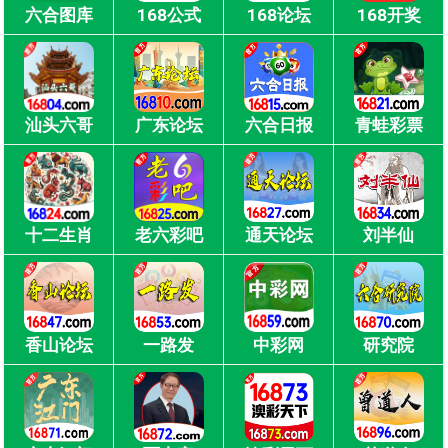
六合图库
168公式
168论坛
168开奖
汕头六哥
广东论坛
六合日报
青蛙彩票
十二生肖
老六彩吧
通天论坛
刘半仙
香山论坛
一路发
中彩网
研究院