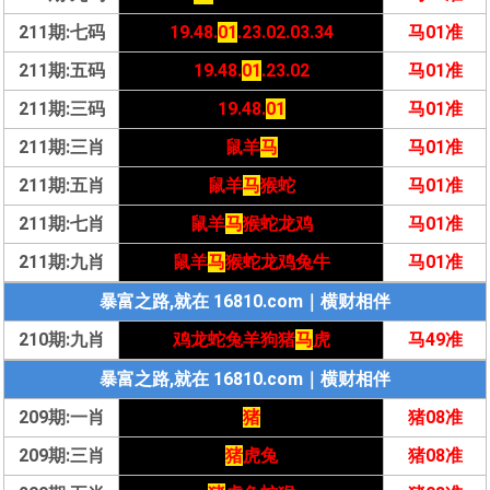
211期:七码
19.48.
01
.23.02.03.34
马01准
211期:五码
19.48.
01
.23.02
马01准
211期:三码
19.48.
01
马01准
211期:三肖
鼠羊
马
马01准
211期:五肖
鼠羊
马
猴蛇
马01准
211期:七肖
鼠羊
马
猴蛇龙鸡
马01准
211期:九肖
鼠羊
马
猴蛇龙鸡兔牛
马01准
暴富之路,就在 16810.com｜横财相伴
210期:九肖
鸡龙蛇兔羊狗猪
马
虎
马49准
暴富之路,就在 16810.com｜横财相伴
209期:一肖
猪
猪08准
209期:三肖
猪
虎兔
猪08准