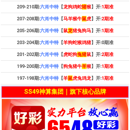
209-210期:
六肖中特
【
龙狗鸡蛇
猪
猴
】开:
1期准
207-208期:
六肖中特
【
马羊猴牛
鼠
虎
】开:
2期准
205-206期:
六肖中特
【
鼠
龙
猪兔狗马
】开:
1期准
203-204期:
六肖中特
【
羊狗蛇猴鸡猪
】开:
0期准
201-202期:
六肖中特
【
虎蛇狗
兔猪
鼠
】开:
2期准
199-200期:
六肖中特
【
狗兔猪牛
羊
猴
】开:
1期准
197-198期:
六肖中特
【
羊
鼠
虎兔鸡龙
】开:
1期准
SS49神算集团｜旗下核心品牌