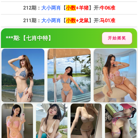
212期：
大小两肖
【
小数
+羊猪
】开:
牛06准
211期：
大小两肖
【
小数
+龙鼠
】开:
马01准
***
期:【七肖中特】
开始摇奖